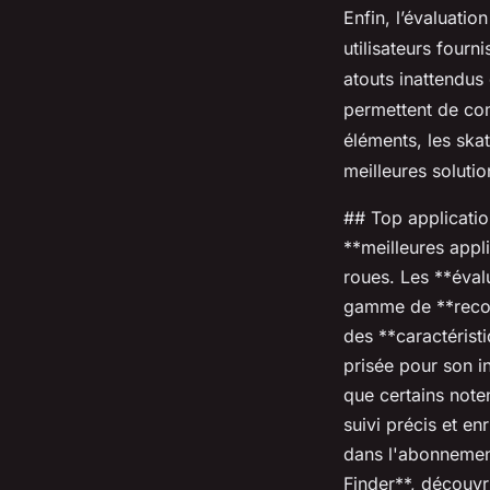
Enfin, l’évaluatio
utilisateurs four
atouts inattendus
permettent de co
éléments, les ska
meilleures soluti
## Top applicatio
**meilleures appl
roues. Les **évalu
gamme de **recom
des **caractérist
prisée pour son in
que certains note
suivi précis et en
dans l'abonnemen
Finder**, découvr