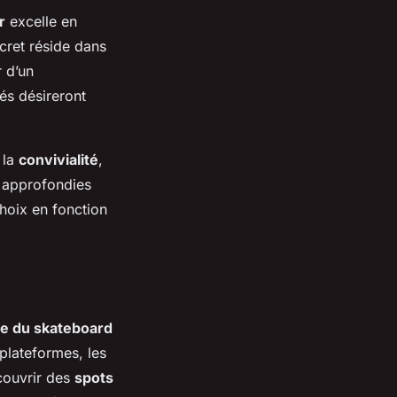
r
excelle en
ecret réside dans
r d’un
cés désireront
 la
convivialité
,
s approfondies
choix en fonction
re du skateboard
plateformes, les
couvrir des
spots