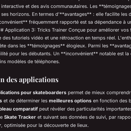
e interactive et des avis communautaires. Les **témoignage
ir ses horizons. En termes d'**avantages** : elle facilite les
nconvénient** fréquemment rapporté est sa dépendance à u
### Application 3: Tricks Trainer Conçue pour améliorer vos 
 des tutoriels vidéo et une rétroaction en temps réel. L'en
eflète dans les **témoignages** élogieux. Parmi les **avanta
lité pour les débutants. Un **inconvénient** notable est la 
ains modèles de téléphones.
 des applications
lications pour skateboarders
permet de mieux comprendr
s
et de déterminer les
meilleures options
en fonction des 
bleau comparatif
peut révéler des particularités important
de
Skate Tracker
et suivant ses données de suivi, par rappor
r
, optimisée pour la découverte de lieux.