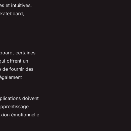
 et intuitives.
skateboard,
board, certaines
ui offrent un
é de fournir des
 également
plications doivent
’apprentissage
exion émotionnelle