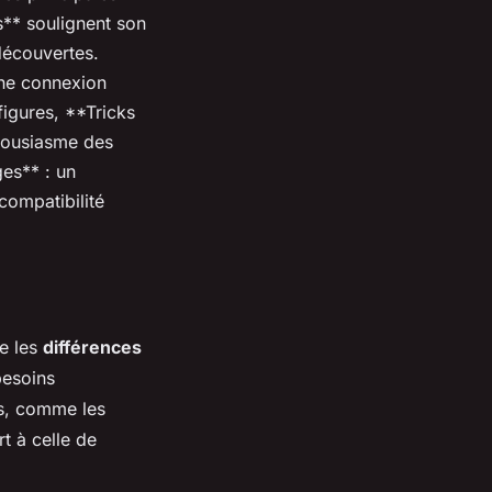
s** soulignent son
 découvertes.
ne connexion
figures, **Tricks
thousiasme des
ges** : un
compatibilité
e les
différences
besoins
es, comme les
t à celle de