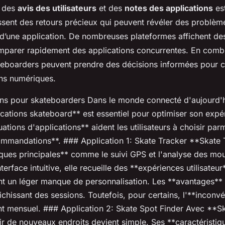
n des
avis des utilisateurs
et des
notes des applications
est
nissent des retours précieux qui peuvent révéler des problè
 d’une application. De nombreuses plateformes affichent des
mparer rapidement des applications concurrentes. En comb
teboarders peuvent prendre des décisions informées pour ch
ons numériques.
ns pour skateboarders Dans le monde connecté d'aujourd'hu
ications skateboard** est essentiel pour optimiser son expé
ations d'applications** aident les utilisateurs à choisir par
mandations**. ### Application 1: Skate Tracker **Skate T
iques principales** comme le suivi GPS et l'analyse des mo
terface intuitive, elle recueille des **expériences utilisateur
nt un léger manque de personnalisation. Les **avantages** s
richissant des sessions. Toutefois, pour certains, l'**inconv
t mensuel. ### Application 2: Skate Spot Finder Avec **S
ir de nouveaux endroits devient simple. Ses **caractéristiq