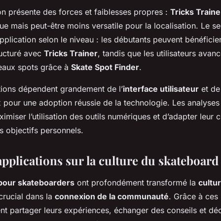
n présente des forces et faiblesses propres :
Tricks Traine
ue mais peut-être moins versatile pour la localisation. Le s
application selon le niveau : les débutants peuvent bénéficie
ructuré avec
Tricks Trainer
, tandis que les utilisateurs avan
eaux spots grâce à
Skate Spot Finder
.
ons dépendent grandement de l’
interface utilisateur
et de
 pour une adoption réussie de la technologie. Les analyse
miser l’utilisation des outils numériques et d’adapter leur 
s objectifs personnels.
pplications sur la culture du skateboard
 pour skateboarders
ont profondément transformé la
cultu
crucial dans la
connexion de la communauté
. Grâce à ces 
t partager leurs expériences, échanger des conseils et dé