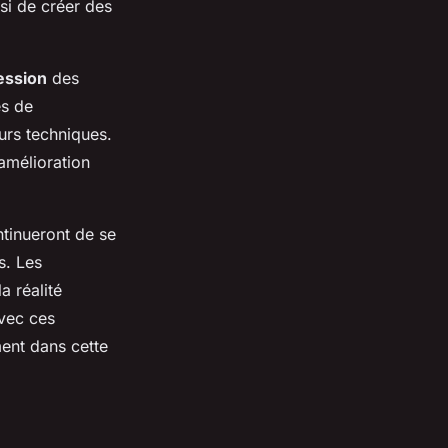
si de créer des
ession
des
es de
urs techniques.
amélioration
tinueront de se
s. Les
 réalité
avec ces
ment dans cette