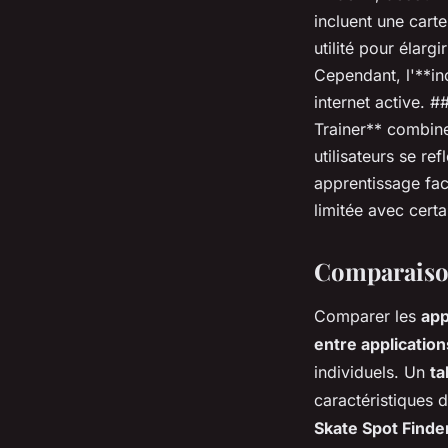
incluent une cart
utilité pour élarg
Cependant, l'**i
internet active. 
Trainer** combine
utilisateurs se r
apprentissage faci
limitée avec cert
Comparaison
Comparer les
app
entre application
individuels. Un
ta
caractéristiques 
Skate Spot Finde