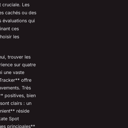
 cruciale. Les
mes cachés ou des
 évaluations qui
inant ces
oisir les
i, trouver les
rience sur quatre
mi une vaste
racker** offre
uvements. Très
** positives, bien
ont clairs : un
énient** réside
kate Spot
ues principales**