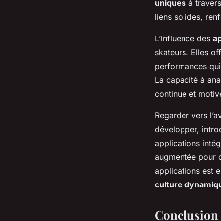
uniques
à traver
liens solides, re
L’influence des
ap
skateurs. Elles of
performances qui 
La capacité à an
continue et motive
Regarder vers l’av
développer, introd
applications inté
augmentée pour of
applications est 
culture dynamiq
Conclusion 