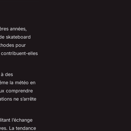
ères années,
 de skateboard
éthodes pour
contribuent-elles
 à des
 même la météo en
ieux comprendre
tions ne s’arrête
itant l’échange
ves. La tendance